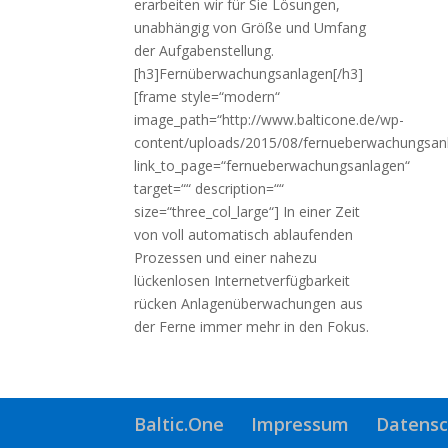
erarbeiten wir für Sie Lösungen,
unabhängig von Größe und Umfang
der Aufgabenstellung.
[h3]Fernüberwachungsanlagen[/h3]
[frame style=“modern“
image_path=“http://www.balticone.de/wp-
content/uploads/2015/08/fernueberwachungsanl
link_to_page=“fernueberwachungsanlagen“
target=““ description=““
size=“three_col_large“] In einer Zeit
von voll automatisch ablaufenden
Prozessen und einer nahezu
lückenlosen Internetverfügbarkeit
rücken Anlagenüberwachungen aus
der Ferne immer mehr in den Fokus.
Baltic.One
Impressum
Datensc