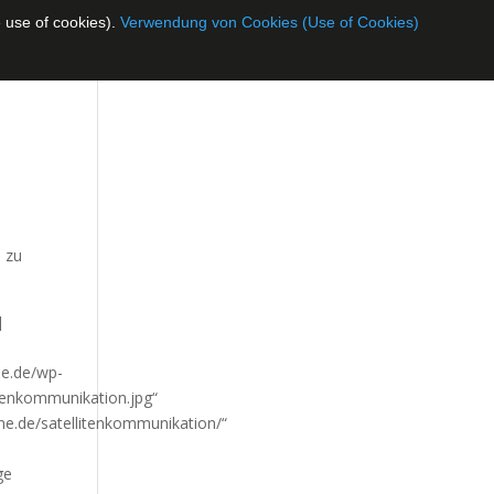
 use of cookies).
Verwendung von Cookies (Use of Cookies)
t
n zu
]
ne.de/wp-
tenkommunikation.jpg“
ne.de/satellitenkommunikation/“
ge