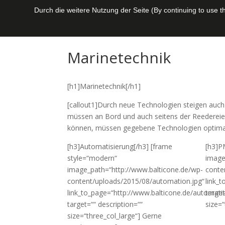
Durch die weitere Nutzung der Seite (By continuing to use 
Marinetechnik
[h1]Marinetechnik[/h1]
[callout1]Durch neue Technologien steigen auch 
müssen an Bord und auch seitens der Reedereien
können, müssen gegebene Technologien optimal 
[h3]Automatisierung[/h3] [frame
[h3]P
style=“modern“
image
image_path=“http://www.balticone.de/wp-
conte
content/uploads/2015/08/automation.jpg“
link_
link_to_page=“http://www.balticone.de/automatis
target
target=““ description=““
size=
size=“three_col_large“] Gerne