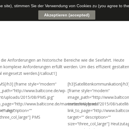
the site), stimmen Sie der Verwendung von Cookies zu (you agree to the
About
Kooperationen
Referenzen
Kontak
Akzeptieren (accepted)
die Anforderungen an historische Bereiche wie die Seefahrt. Heute
 komplexe Anforderungen erfüllt werden. Um dies effizient gestalte
eingesetzt werden.[/callout1]
MS[/h3] [frame style=“modern“
[h3]Satellitenkommunikation[/h3
_path=“http://www.balticone.de/wp-
[frame style=“modern“
nt/uploads/2015/08/PMS.jpg“
image_path=“http://www.baltico
to_page=“http://www.balticone.de/marinetechnik/pms/“
content/uploads/2015/08/satelli
ierung/“
=““ description=““
link_to_page=“http://www.baltico
“three_col_large“] PMS
target=““ description=““
size=“three_col_large“] Heutzuta