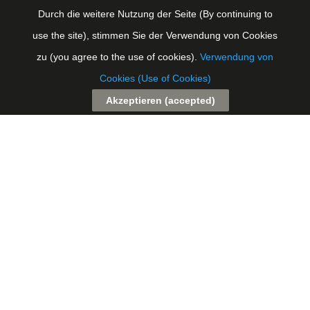
Durch die weitere Nutzung der Seite (By continuing to
Baltic.One
Zum
use the site), stimmen Sie der Verwendung von Cookies
Inhalt
zu (you agree to the use of cookies).
Verwendung von
Technologie, Innovationen und Dienstleistungen
springen
Cookies (Use of Cookies)
Baltic.One Web Site
Akzeptieren (accepted)